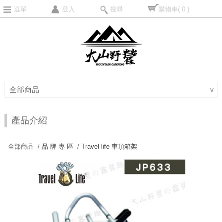
選單
登入
搜尋
購物車
( 0 )
全部商品
∨
產品介紹
全部商品 /
品 牌 專 區
/
Travel life 車頂箱架