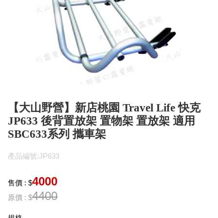
【大山野營】新店桃園 Travel Life 快克
JP633 後背置放架 置物架 置放架 適用
SBC633系列 攜車架
產品編號:JP633
4000
售價 : $
4400
原價 : $
規格