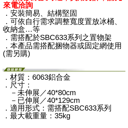
來電洽詢
．安裝簡易、結構堅固
．可依自行需求調整寬度置放冰桶、
收納盒…等
．需搭配於SBC633系列之置物架
．本產品需搭配捆物器或固定網使用
(需另購)
．材質：6063鋁合金
．尺寸：
－未伸展／40*80cm
－已伸展／40*129cm
．適用形式：需搭配SBC633系列
．最大載重量：35kg