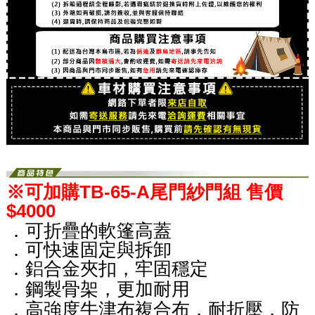
※可加購TB-65-A尾門紗門組 售價
$4000
．可折疊的軟篷高蓋
．可快速固定與拆卸
．鋁合金夾扣，牢固穩定
．鋼製骨架，更加耐用
．
高強度牛津布複合布，耐折壓，防