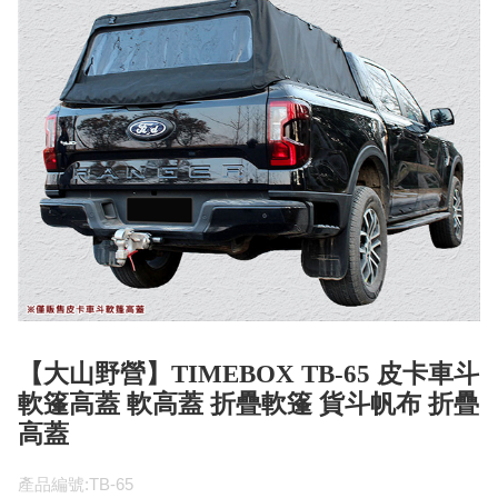
【大山野營】TIMEBOX TB-65 皮卡車斗
軟篷高蓋 軟高蓋 折疊軟篷 貨斗帆布 折疊
高蓋
產品編號:TB-65