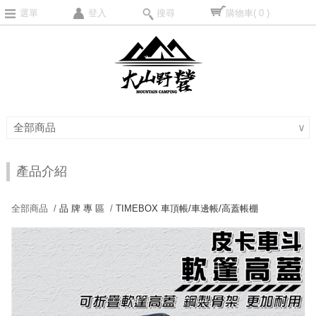
選單
登入
搜尋
購物車
( 0 )
全部商品
∨
產品介紹
全部商品 /
品 牌 專 區
/
TIMEBOX 車頂帳/車邊帳/高蓋帳棚