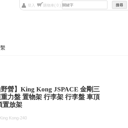
登入
購物車
( 0 )
聯繫
營】King Kong JSPACE 金剛三
重力盤 置物架 行李架 行李盤 車頂
頂置放架
ng Kong-240