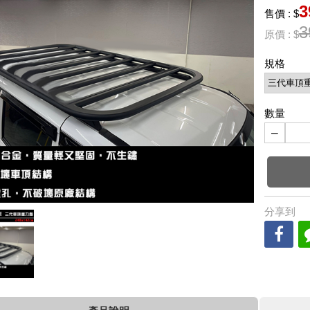
3
售價 : $
3
原價 : $
規格
數量
−
分享到