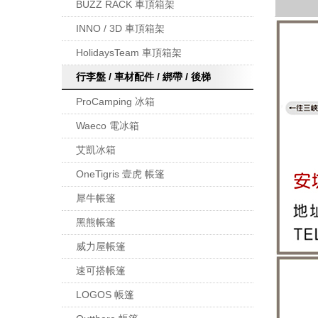
BUZZ RACK 車頂箱架
INNO / 3D 車頂箱架
HolidaysTeam 車頂箱架
行李盤 / 車材配件 / 綁帶 / 後梯
ProCamping 冰箱
Waeco 電冰箱
艾凱冰箱
OneTigris 壹虎 帳篷
犀牛帳篷
黑熊帳篷
威力屋帳篷
速可搭帳篷
LOGOS 帳篷