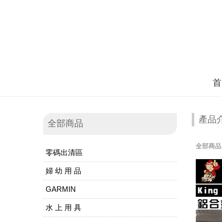
首
產品
全部商品
全部商品
零碼出清區
婦 幼 用 品
GARMIN
水 上 用 具