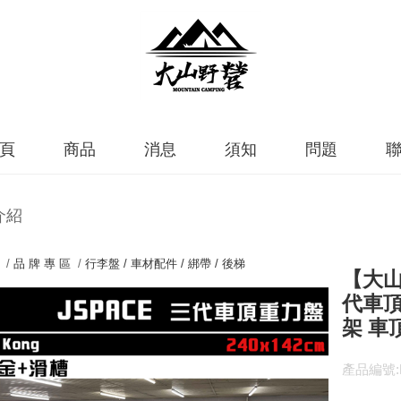
頁
商品
消息
須知
問題
介紹
 /
品 牌 專 區
/
行李盤 / 車材配件 / 綁帶 / 後梯
【大山野
代車頂
架 車
產品編號:Ki