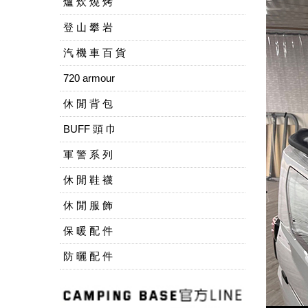
爐 炊 燒 烤
登 山 攀 岩
汽 機 車 百 貨
720 armour
休 閒 背 包
BUFF 頭 巾
軍 警 系 列
休 閒 鞋 襪
休 閒 服 飾
保 暖 配 件
防 曬 配 件