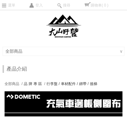
選單
登入
搜尋
購物車
( 0 )
全部商品
∨
產品介紹
全部商品 /
品 牌 專 區
/
行李盤 / 車材配件 / 綁帶 / 後梯