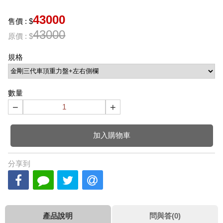
43000
售價 : $
43000
原價 : $
規格
數量
−
+
加入購物車
分享到
產品說明
問與答(0)