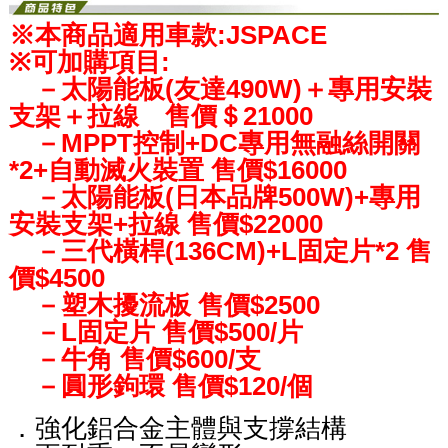
※本商品適用車款:JSPACE
※可加購項目:
－太陽能板(友達490W)＋專用安裝
支架＋拉線 售價＄21000
－MPPT控制+DC專用無融絲開關
*2+自動滅火裝置 售價$16000
－太陽能板(日本品牌500W)+專用
安裝支架+拉線 售價$22000
－三代橫桿(136CM)+L固定片*2 售
價$4500
－塑木擾流板 售價$2500
－L固定片 售價$500/片
－牛角 售價$600/支
－圓形鉤環 售價$120/個
．強化鋁合金主體與支撐結構