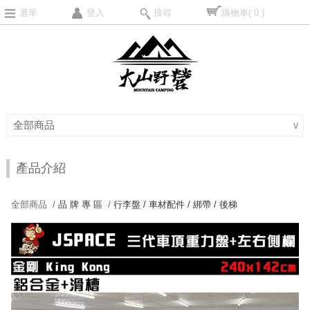
選單
登入
搜尋
購物車
( 0 )
全部商品
∨
產品介紹
全部商品 /
品 牌 專 區
/
行李盤 / 車材配件 / 綁帶 / 後梯