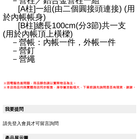
－營柱／鋁合金營柱一組
[A柱]一組(由二個圓接頭連接) (用
於內帳帳身)
[B柱]總長100cm(分3節)共一支
(用於內帳頂上橫樑)
－營帳：內帳一件，外帳一件
－營釘
－營繩
我要提問
請先登入會員才可留言詢問
產品展示圖