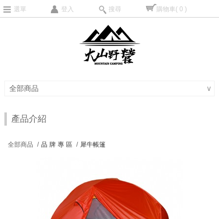
選單
登入
搜尋
購物車
( 0 )
全部商品
∨
產品介紹
全部商品 /
品 牌 專 區
/
犀牛帳篷