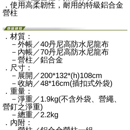
．使用高柔韌性，耐用的特級鋁合金
營柱
．材質：
－外帳／40丹尼高防水尼龍布
－內帳／70丹尼高防水尼龍布
－營柱／鋁合金
．尺寸：
－展開／200*132*(h)108cm
－收納／48*16cm(插扣式外袋)
．重量：
－淨重／1.9kg(不含外袋、營繩、
營釘之淨重)
－總重／2.2kg​
．內附：