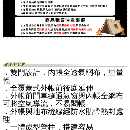
．雙門設計，內帳全透氣網布，重量
輕
．全覆蓋式外帳前後庭延伸
．外帳前門車縫通氣窗與內帳全網布
可將空氣導流，不易悶帳
．外帳與地布縫線經防水貼帶熱封處
理
．一體成型營柱，搭建容易