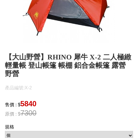
【大山野營】RHINO 犀牛 X-2 二人極緻
輕量帳 登山帳篷 帳棚 鋁合金帳篷 露營
野營
產品編號:X-2
5840
售價 : $
7300
原價 : $
規格