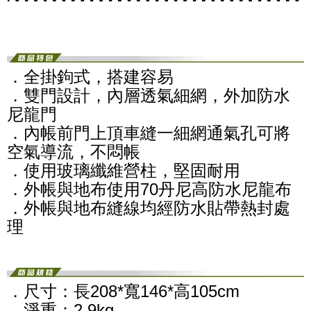
．全掛鉤式，搭建容易
．雙門設計，內層透氣細網，外加防水
尼龍門
．內帳前門上頂車縫一細網通氣孔可將
空氣導流，不悶帳
．使用玻璃纖維營柱，堅固耐用
．外帳與地布使用70丹尼高防水尼龍布
．外帳與地布縫線均經防水貼帶熱封處
理
．尺寸：長208*寬146*高105cm
．淨重：2.9kg