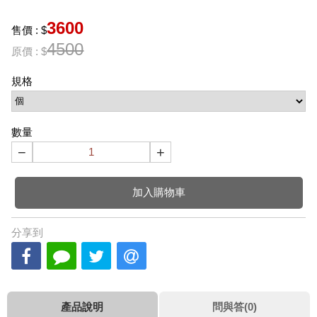
3600
售價 : $
4500
原價 : $
規格
數量
−
+
加入購物車
分享到
產品說明
問與答(0)