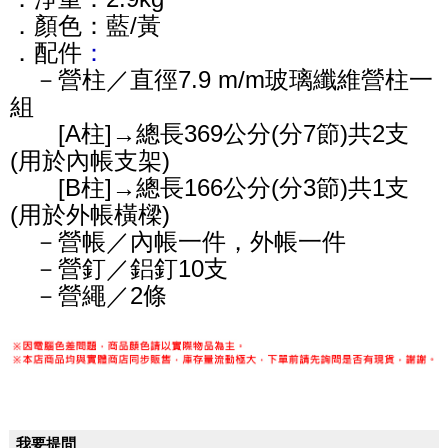
．顏色：藍/黃
．配件
：
－營柱／直徑7.9 m/m玻璃纖維營柱一
組
[A柱]→總長369公分(分7節)共2支
(用於內帳支架)
[B柱]→總長166公分(分3節)共1支
(用於外帳橫樑)
－營帳／內帳一件，外帳一件
－營釘／鋁釘10支
－營繩／2條
我要提問