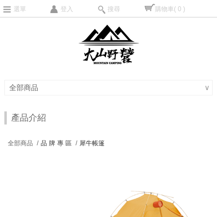
選單
登入
搜尋
購物車
( 0 )
全部商品
∨
產品介紹
全部商品 /
品 牌 專 區
/
犀牛帳篷