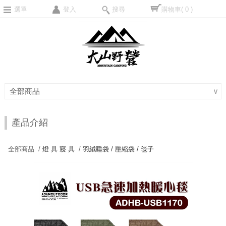
選單
登入
搜尋
購物車
( 0 )
全部商品
∨
產品介紹
全部商品 /
燈 具 寢 具
/
羽絨睡袋 / 壓縮袋 / 毯子