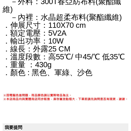
－外料：300T春亞紡布料(聚酯纖
維)
－內裡：水晶超柔布料(聚酯纖維)
．伸展尺寸：110X70 cm
．額定電壓：5V2A
．輸出功率：10W
．線長：外露25 CM
．溫度段數：高55℃/ 中45/℃ 低35℃
．重量 ：430g
．顏色 : 黑色、軍綠、沙色
我要提問