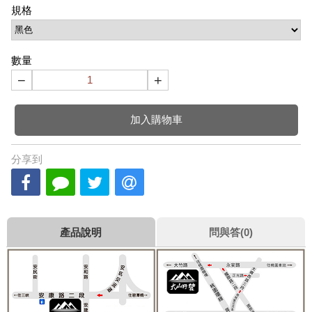
規格
數量
−
+
加入購物車
分享到
產品說明
問與答(0)