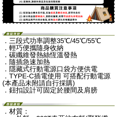
．三段式功率調整35℃/45℃/55℃
．輕巧便攜隨身收納
．碳纖維發熱絲恆溫發熱
．隨插急速加熱
．隱藏式行動電源口袋方便供電
．TYPE-C插電使用 可搭配行動電源
(本產品未附請自行採購)
．鈕扣設計可固定於腰間及肩膀
．材質：