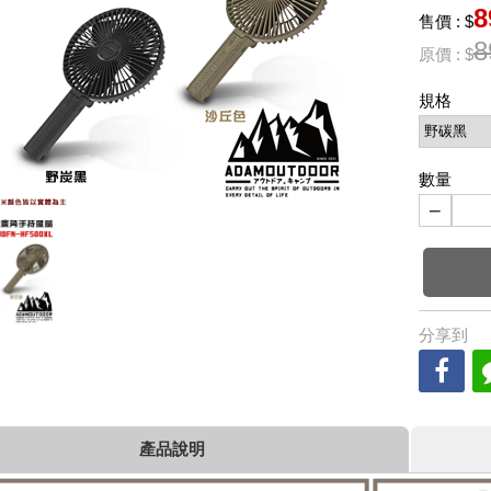
8
售價 : $
8
原價 : $
規格
數量
−
分享到
產品說明