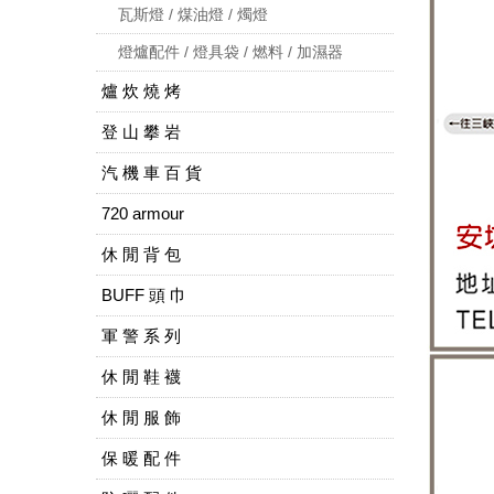
瓦斯燈 / 煤油燈 / 燭燈
燈爐配件 / 燈具袋 / 燃料 / 加濕器
爐 炊 燒 烤
登 山 攀 岩
汽 機 車 百 貨
720 armour
休 閒 背 包
BUFF 頭 巾
軍 警 系 列
休 閒 鞋 襪
休 閒 服 飾
保 暖 配 件