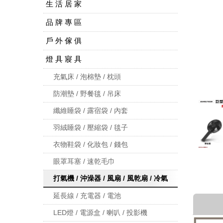
生 活 居 家
品 牌 專 區
戶 外 傢 俱
燈 具 寢 具
充氣床 / 泡棉墊 / 枕頭
防潮墊 / 野餐毯 / 吊床
纖維睡袋 / 露宿袋 / 內套
羽絨睡袋 / 壓縮袋 / 毯子
衣物鞋袋 / 化妝包 / 錢包
眼罩耳塞 / 速乾毛巾
打氣機 / 沖澡器 / 風扇 / 風乾扇 / 冷氣
延長線 / 充電器 / 電池
LED燈 / 電源盒 / 喇叭 / 投影機