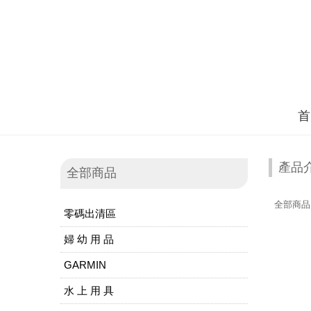
首
產品
全部商品
全部商品
零碼出清區
婦 幼 用 品
GARMIN
水 上 用 具