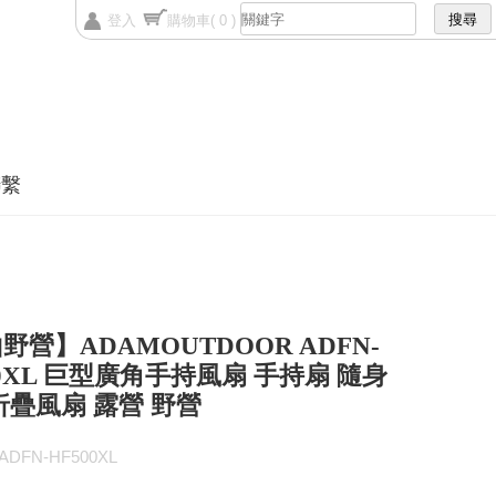
登入
購物車
( 0 )
聯繫
野營】ADAMOUTDOOR ADFN-
00XL 巨型廣角手持風扇 手持扇 隨身
折疊風扇 露營 野營
DFN-HF500XL