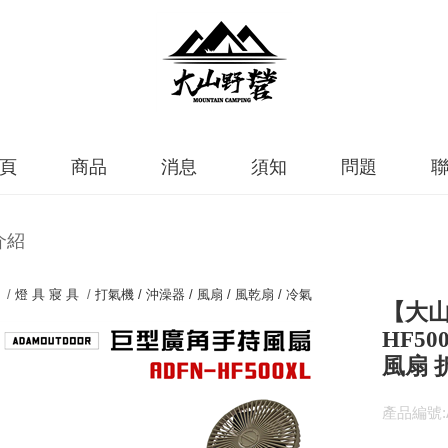
頁
商品
消息
須知
問題
介紹
 /
燈 具 寢 具
/
打氣機 / 沖澡器 / 風扇 / 風乾扇 / 冷氣
【大山
HF5
風扇 
產品編號:A