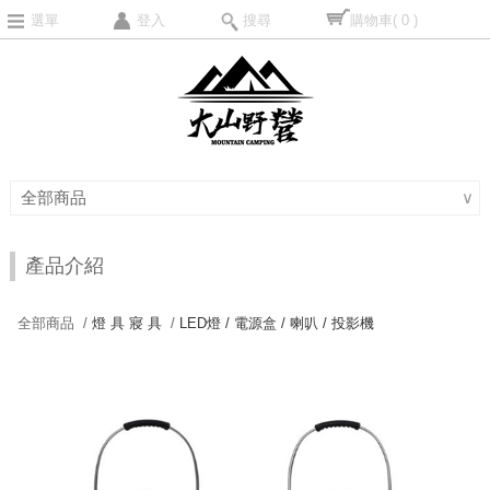
選單
登入
搜尋
購物車
( 0 )
全部商品
∨
產品介紹
全部商品 /
燈 具 寢 具
/
LED燈 / 電源盒 / 喇叭 / 投影機