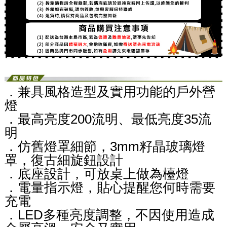
．兼具風格造型及實用功能的戶外營
燈
．最高亮度200流明、最低亮度35流
明
．仿舊燈罩細節，3mm籽晶玻璃燈
罩，復古細旋鈕設計
．底座設計，可放桌上做為檯燈
．電量指示燈，貼心提醒您何時需要
充電
．LED多種亮度調整，不因使用造成