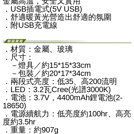
金屬高溫，安全又實用
．USB插電式(5V USB)
．舒適暖黃光營造出舒適的氛圍
．附USB充電線
．材質：金屬、玻璃
．尺寸：
－燈具／約15*15*33cm
－包裝／約20*17*34cm
．兩段式亮度：低35、高200流明
．LED：3.2瓦Cree(光譜3000K)
．電池：3.7V，4400mAh鋰電池(2-
18650)
．電源續航力：低亮度約100hr、高亮
度約3.5hr
．重量：約907g