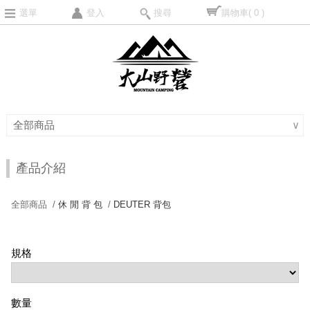
選單
登入
搜尋
購物車
( 0 )
全部商品
∨
產品介紹
全部商品 /
休 閒 背 包
/
DEUTER 背包
規格
數量