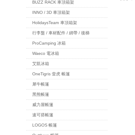
BUZZ RACK 車頂箱架
INNO / 3D 車頂箱架
HolidaysTeam 車頂箱架
行李盤 / 車材配件 / 綁帶 / 後梯
ProCamping 冰箱
Waeco 電冰箱
艾凱冰箱
OneTigris 壹虎 帳篷
犀牛帳篷
黑熊帳篷
威力屋帳篷
速可搭帳篷
LOGOS 帳篷