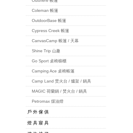
Outthere 帳篷
Coleman 帳篷
OutdoorBase 帳篷
Cypress Creek 帳篷
CanvasCamp 帳篷 / 天幕
Shine Trip 山趣
Go Sport 桌椅櫥櫃
Camping Ace 桌椅帳篷
Camp Land 焚火台 / 爐架 / 鍋具
MAGIC 荷蘭鍋 / 焚火台 / 鍋具
Petromax 煤油燈
戶 外 傢 俱
燈 具 寢 具