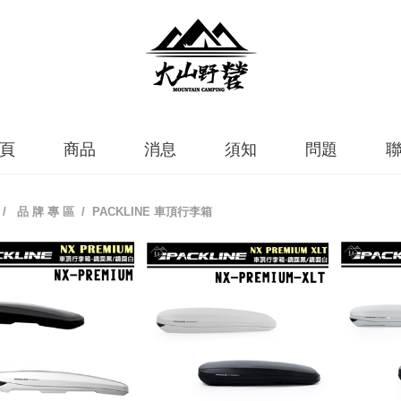
頁
商品
消息
須知
問題
/
品 牌 專 區
/ PACKLINE 車頂行李箱