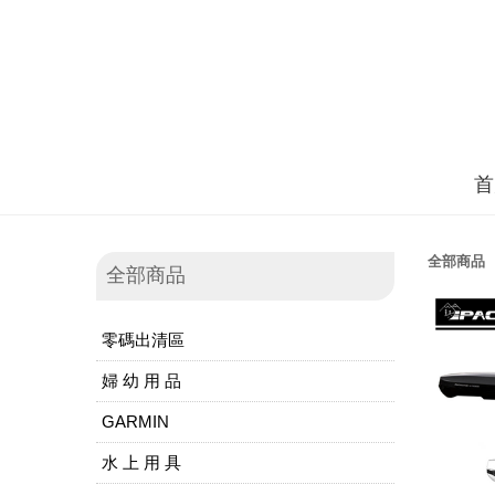
首
全部商品
全部商品
零碼出清區
婦 幼 用 品
GARMIN
水 上 用 具