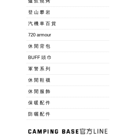
爐 炊 燒 烤
登 山 攀 岩
汽 機 車 百 貨
720 armour
休 閒 背 包
BUFF 頭 巾
軍 警 系 列
休 閒 鞋 襪
休 閒 服 飾
保 暖 配 件
防 曬 配 件